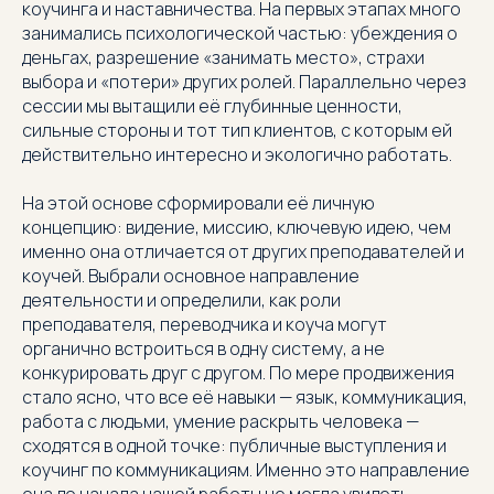
коучинга и наставничества. На первых этапах много
занимались психологической частью: убеждения о
деньгах, разрешение «занимать место», страхи
выбора и «потери» других ролей. Параллельно через
сессии мы вытащили её глубинные ценности,
сильные стороны и тот тип клиентов, с которым ей
действительно интересно и экологично работать.
На этой основе сформировали её личную
концепцию: видение, миссию, ключевую идею, чем
именно она отличается от других преподавателей и
коучей. Выбрали основное направление
деятельности и определили, как роли
преподавателя, переводчика и коуча могут
органично встроиться в одну систему, а не
конкурировать друг с другом. По мере продвижения
стало ясно, что все её навыки — язык, коммуникация,
работа с людьми, умение раскрыть человека —
сходятся в одной точке: публичные выступления и
коучинг по коммуникациям. Именно это направление