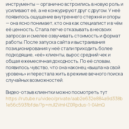
инструменты — органично встроились в новую роль и
усиливают её, а не конкурируют друг с другом. У неё
появилось ощущение внутреннего стержня и опоры
— она ясно понимает, кто она как специалист и в чём
её ценность. Стала легче отказывать в несвоих
запросах и смелее озвучивать стоимость и формат
работы. После запуска сайта и выстраивания
позиционирования у неё стали приходить более
подходящие, «её» клиенты, вырос средний чек и
общая ежемесячная доходность. По её словам,
появилось чувство, что она наконец «вышла на свой
уровень» и перестала жить в режиме вечного поиска
случайных возможностей.
Видео-отзыв клиентки можно посмотреть тут
https://rutube.ru/video/private/aab2e632e884a9d338b
1e56c593fbfde/?p=mJI2VmHZ0Rpdus-1-04ImQ