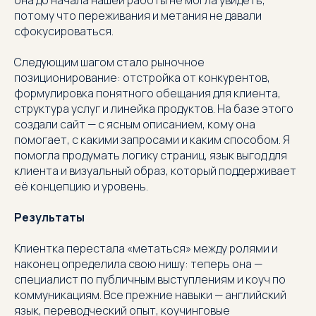
она до начала нашей работы не могла увидеть,
потому что переживания и метания не давали
сфокусироваться.
Следующим шагом стало рыночное
позиционирование: отстройка от конкурентов,
формулировка понятного обещания для клиента,
структура услуг и линейка продуктов. На базе этого
создали сайт — с ясным описанием, кому она
помогает, с какими запросами и каким способом. Я
помогла продумать логику страниц, язык выгод для
клиента и визуальный образ, который поддерживает
её концепцию и уровень.
Результаты
Клиентка перестала «метаться» между ролями и
наконец определила свою нишу: теперь она —
специалист по публичным выступлениям и коуч по
коммуникациям. Все прежние навыки — английский
язык, переводческий опыт, коучинговые