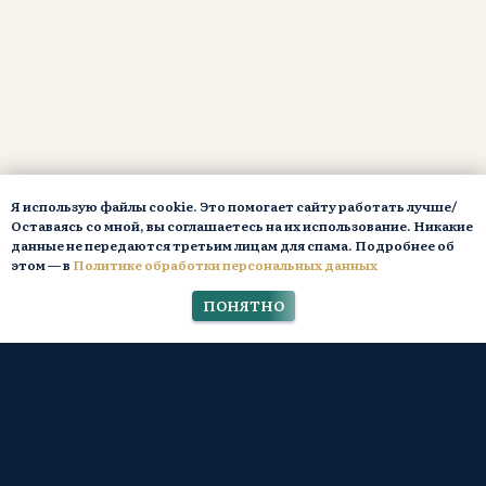
Я использую файлы cookie. Это помогает сайту работать лучше/
Оставаясь со мной, вы соглашаетесь на их использование. Никакие
данные не передаются третьим лицам для спама. Подробнее об
этом — в
Политике обработки персональных данных
ПОНЯТНО
Обо мне
О тренере
Все кейсы, отзывы,