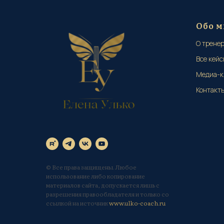
Обо м
О трене
Все кейс
Медиа-к
Контакт
© Все права защищены. Любое
использование либо копирование
материалов сайта, допускается лишь с
разрешения правообладателя и только со
ссылкой на источник
www.ulko-coach.ru