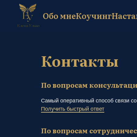
Обо мне
Коучинг
Наста
Контакты
По вопросам консультаций и 
Самый оперативный способ связи со мной -
Получить быстрый ответ
По вопросам сотрудничества 
elena@ulko-coach.ru